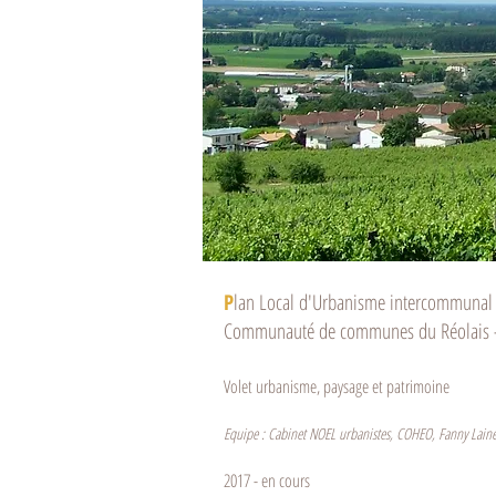
P
lan Local d'Urbanisme intercommunal
Communauté de communes du Réolais 
Volet urbanisme, paysage et patrimoine
Equipe : Cabinet NOEL urbanistes, COHEO, Fanny Lainé
2017 - en cours